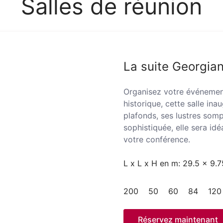
Salles de réunion
La suite Georgia
Organisez votre événemen
historique, cette salle in
plafonds, ses lustres som
sophistiquée, elle sera idé
votre conférence.
L x L x H en m: 29.5 x 9.
200
50
60
84
120
Réservez maintenant