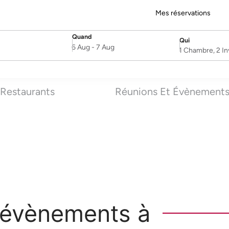
Mes réservations
Quand
Qui
SelectDate
Username
6 Aug
-
7 Aug
1 Chambre, 2 In
Restaurants
Réunions Et Évènement
 évènements à