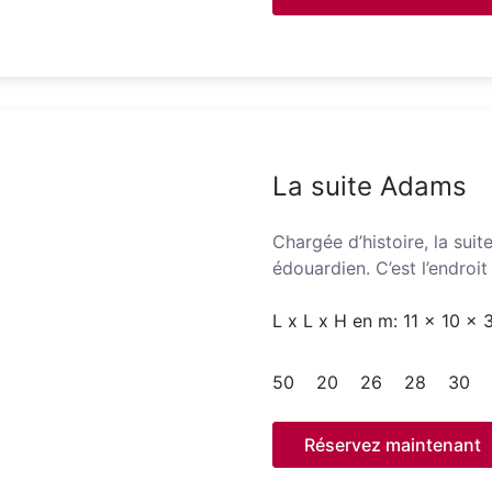
La suite Adams
Chargée d’histoire, la suit
édouardien. C’est l’endroi
L x L x H en m: 11 x 10 x 
50
20
26
28
30
Réservez maintenant