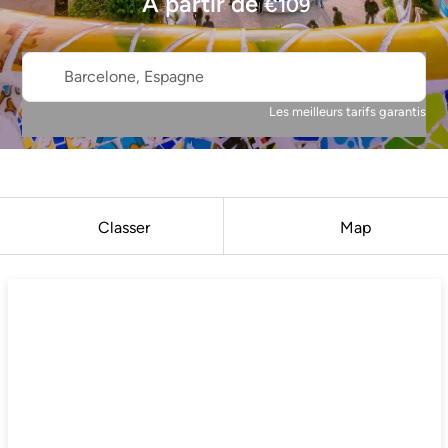
À partir de
€
109
Barcelone, Espagne
Les meilleurs tarifs garantis
Classer
Map