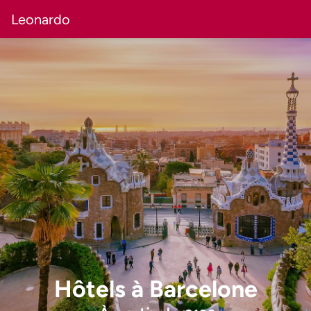
Leonardo
Hôtels
à
Barcelone