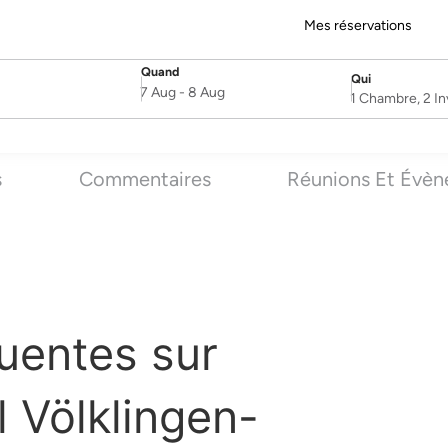
Mes réservations
Quand
Qui
SelectDate
Username
7 Aug
-
8 Aug
1 Chambre, 2 In
s
Commentaires
Réunions Et Évè
uentes sur
 Völklingen-