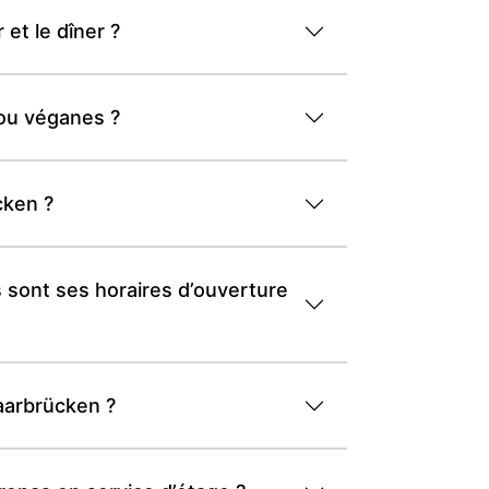
et le dîner ?
 ou véganes ?
cken ?
s sont ses horaires d’ouverture
Saarbrücken ?