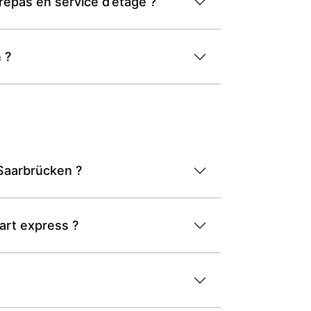
repas en service d’étage ?
 ?
-Saarbrücken ?
art express ?