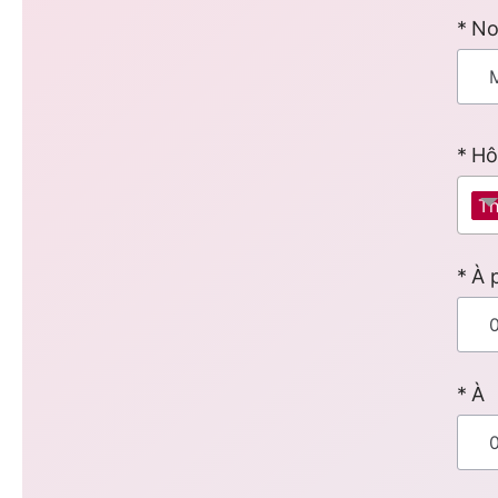
No
Hô
Th
À 
À