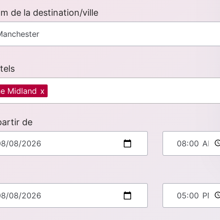
m de la destination/ville
tels
e Midland
x
partir de