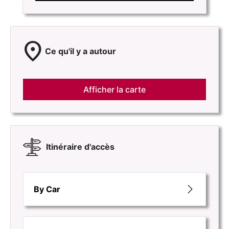
location_on
Ce qu'il y a autour
Afficher la carte
Itinéraire d'accès
By Car