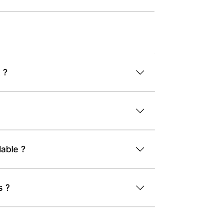
 ?
able ?
s ?