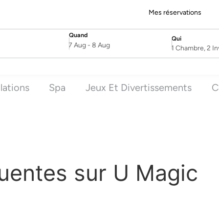
Mes réservations
Quand
Qui
SelectDate
Username
7 Aug
-
8 Aug
1 Chambre, 2 In
llations
Spa
Jeux Et Divertissements
C
uentes sur U Magic