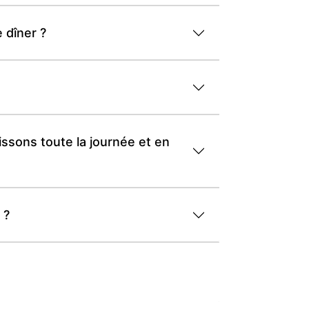
 dîner ?
issons toute la journée et en
 ?