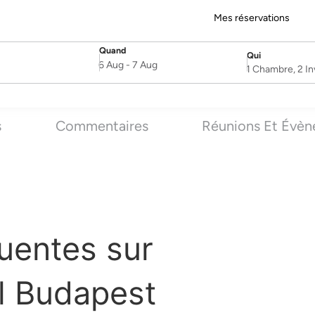
Mes réservations
Quand
Qui
SelectDate
Username
6 Aug
-
7 Aug
1 Chambre, 2 In
s
Commentaires
Réunions Et Évè
uentes sur
l Budapest