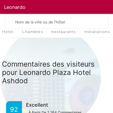
Leonardo
Nom de la ville ou de l'hôtel
Hôtel
Chambres
Restaurants
Installations
Commentaires des visiteurs
pour Leonardo Plaza Hotel
Ashdod
Excellent
92
À Partir De
2,264
Commentaires