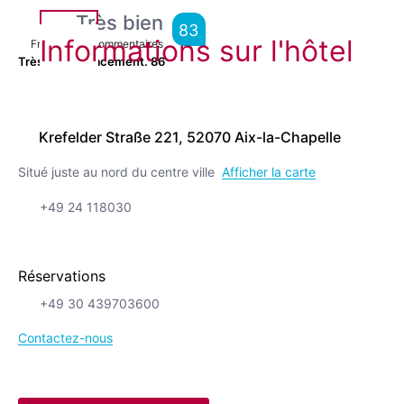
Très bien
83
Informations sur l'hôtel
From
3,775
Commentaires
Très bel emplacement.
86
Krefelder Straße 221, 52070 Aix-la-Chapelle
Situé juste au nord du centre ville
Afficher la carte
+49 24 118030
Réservations
+49 30 439703600
Contactez-nous