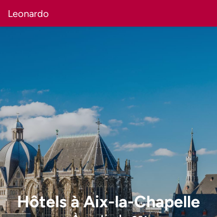
Leonardo
Hôtels
à
Aix-la-Chapelle