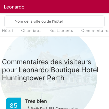
Leonardo
Nom de la ville ou de l'hôtel
Hôtel
Chambres
Restaurants
Commentaire
Commentaires des visiteurs
pour Leonardo Boutique Hotel
Huntingtower Perth
Très bien
85
À Partir De
3,158
Commentaires