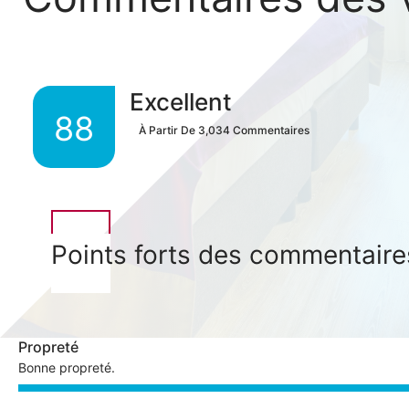
Excellent
88
À Partir De
3,034
Commentaires
Points forts des commentaire
Propreté
Bonne propreté.