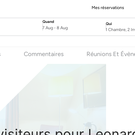
Mes réservations
Quand
Qui
SelectDate
Username
7 Aug
-
8 Aug
1 Chambre, 2 In
s
Commentaires
Réunions Et Évè
isiteurs pour Leona