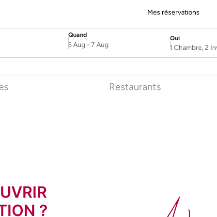
Mes réservations
Quand
Qui
SelectDate
Username
6 Aug
-
7 Aug
1 Chambre, 2 In
es
Restaurants
UVRIR
TION ?