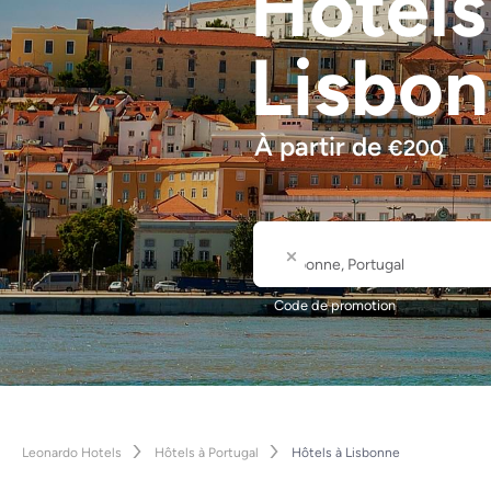
Hôtel
Lisbo
À partir de
€
200
Où
Nom de la ville ou de l'hôte
Code de promotion
Leonardo Hotels
Hôtels à Portugal
Hôtels à Lisbonne