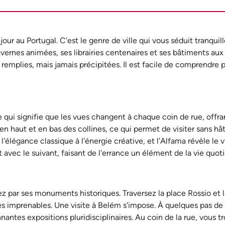
our au Portugal. C'est le genre de ville qui vous séduit tranqui
nes animées, ses librairies centenaires et ses bâtiments aux 
n remplies, mais jamais précipitées. Il est facile de comprendre
ce qui signifie que les vues changent à chaque coin de rue, off
aut et en bas des collines, ce qui permet de visiter sans hâte 
 l'élégance classique à l'énergie créative, et l'Alfama révèle le
 avec le suivant, faisant de l'errance un élément de la vie quot
z par ses monuments historiques. Traversez la place Rossio et la
vues imprenables. Une visite à Belém s'impose. À quelques pas d
nantes expositions pluridisciplinaires. Au coin de la rue, vous t