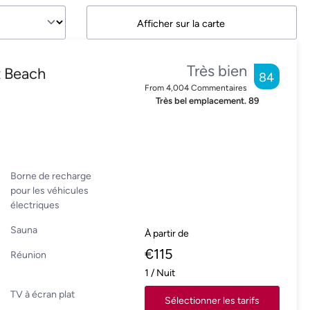
Afficher sur la carte
Très bien
t Beach
84
From
4,004
Commentaires
Très bel emplacement.
89
Borne de recharge
pour les véhicules
électriques
Sauna
À partir de
€
115
Réunion
1
/
Nuit
TV à écran plat
Sélectionner les tarifs