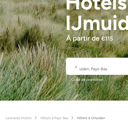
Hôtel
IJmui
À partir de
€
115
Où
Nom de la ville ou de l'hôte
Code de promotion
Leonardo Hotels
Hôtels à Pays-Bas
Hôtels à IJmuiden