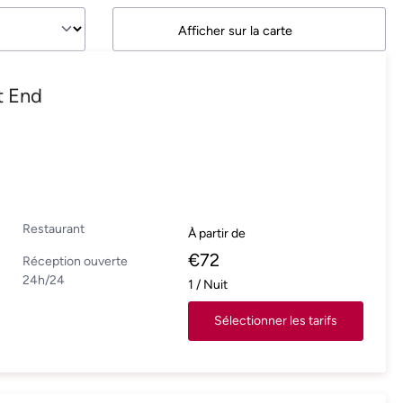
Afficher sur la carte
t End
Restaurant
À partir de
€
72
Réception ouverte
24h/24
1
/
Nuit
Sélectionner les tarifs