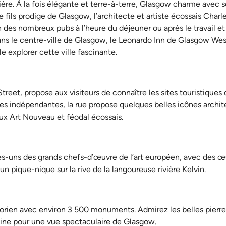
tière. À la fois élégante et terre-à-terre, Glasgow charme avec
e fils prodige de Glasgow, l’architecte et artiste écossais Cha
 des nombreux pubs à l’heure du déjeuner ou après le travail et 
dans le centre-ville de Glasgow, le Leonardo Inn de Glasgow We
e explorer cette ville fascinante.
, propose aux visiteurs de connaître les sites touristiques de 
ues indépendantes, la rue propose quelques belles icônes archit
x Art Nouveau et féodal écossais.
ques-uns des grands chefs-d’œuvre de l’art européen, avec des 
un pique-nique sur la rive de la langoureuse rivière Kelvin.
ctorien avec environ 3 500 monuments. Admirez les belles pierr
ine pour une vue spectaculaire de Glasgow.