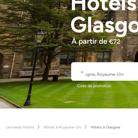
Hôtel
Glasg
À partir de
€
72
Où
Nom de la ville ou de l'hôte
Code de promotion
Leonardo Hotels
Hôtels à Royaume-Uni
Hôtels à Glasgow