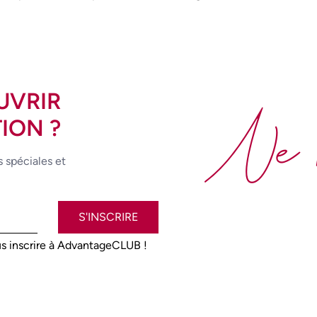
UVRIR
Ne 
ION ?
s spéciales et
S'INSCRIRE
s inscrire à AdvantageCLUB !