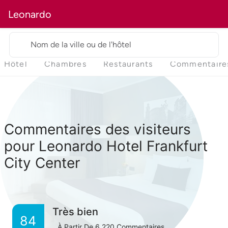
Leonardo
Nom de la ville ou de l'hôtel
Hôtel
Chambres
Restaurants
Commentaire
Commentaires des visiteurs
pour Leonardo Hotel Frankfurt
City Center
Très bien
84
À Partir De
6,220
Commentaires