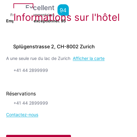
Excellent
94
Informations sur l'hôtel
From
1,019
Commentaires
Emplacement exceptionnel.
95
Splügenstrasse 2, CH-8002 Zurich
A une seule rue du lac de Zurich
Afficher la carte
+41 44 2899999
Réservations
+41 44 2899999
Contactez-nous