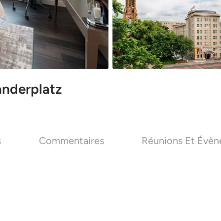
anderplatz
s
Commentaires
Réunions Et Évè