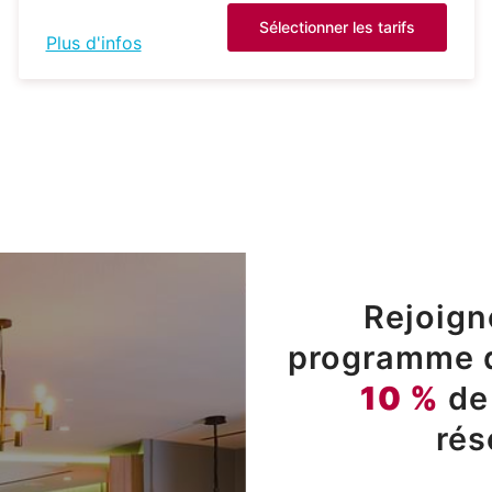
Sélectionner les tarifs
Plus d'infos
Rejoign
programme de
10 %
de
rés