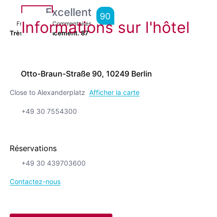
Excellent
90
Informations sur l'hôtel
From
10,049
Commentaires
Très bel emplacement.
87
Otto-Braun-Straße 90, 10249 Berlin
Close to Alexanderplatz
Afficher la carte
+49 30 7554300
Réservations
+49 30 439703600
Contactez-nous